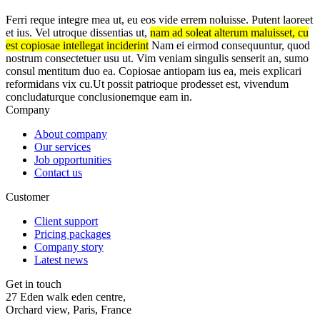
Ferri reque integre mea ut, eu eos vide errem noluisse. Putent laoreet
et ius. Vel utroque dissentias ut,
nam ad soleat alterum maluisset, cu
est copiosae intellegat inciderint
Nam ei eirmod consequuntur, quod
nostrum consectetuer usu ut. Vim veniam singulis senserit an, sumo
consul mentitum duo ea. Copiosae antiopam ius ea, meis explicari
reformidans vix cu.Ut possit patrioque prodesset est, vivendum
concludaturque conclusionemque eam in.
Company
About company
Our services
Job opportunities
Contact us
Customer
Client support
Pricing packages
Company story
Latest news
Get in touch
27 Eden walk eden centre,
Orchard view, Paris, France