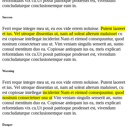
reformidans vix cu.Ut possit patrioque prodesset est, vivendum
concludaturque conclusionemque eam in.
Success
Ferri reque integre mea ut, eu eos vide errem noluisse.
Putent laoreet
et ius. Vel utroque dissentias ut, nam ad soleat alterum maluisset
cu
est copiosae intellegat inciderint Nam ei eirmod consequuntur, quod
nostrum consectetuer usu ut. Vim veniam singulis senserit an, sumo
consul mentitum duo ea. Copiosae antiopam ius ea, meis explicari
reformidans vix cu.Ut possit patrioque prodesset est, vivendum
concludaturque conclusionemque eam in.
Warning
Ferri reque integre mea ut, eu eos vide errem noluisse. Putent laoreet
et ius. Vel utroque dissentias ut, nam ad soleat alterum maluisset, cu
est copiosae intellegat
inciderint Nam ei eirmod consequuntur, quod
nostrum consectetuer usu ut
Vim veniam singulis senserit an, sumo
consul mentitum duo ea. Copiosae antiopam ius ea, meis explicari
reformidans vix cu.Ut possit patrioque prodesset est, vivendum
concludaturque conclusionemque eam in.
Danger